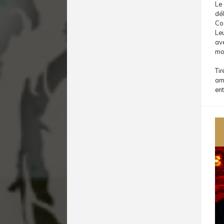
Le 
dé
Co
Leu
ave
mo
Tir
amb
ent