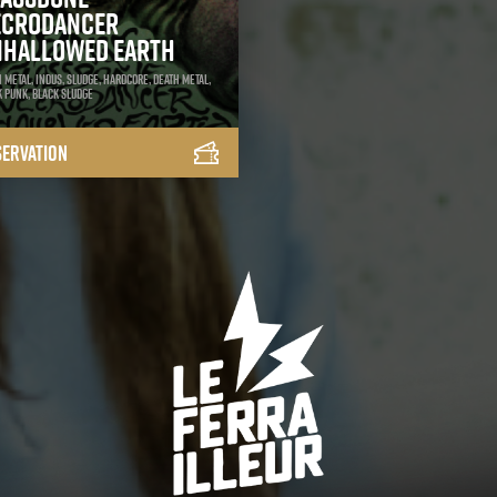
ecrodancer
nhallowed Earth
 Metal, Indus, Sludge, Hardcore, Death Metal,
 punk, Black Sludge
servation