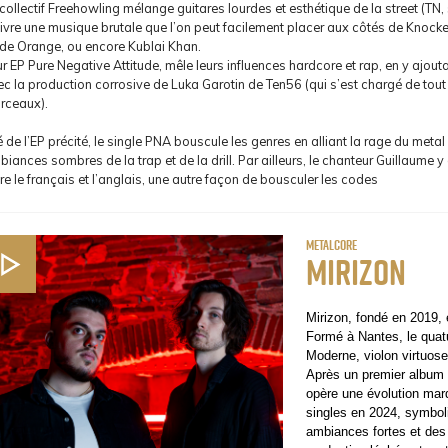
collectif Freehowling mélange guitares lourdes et esthétique de la street (TN
livre une musique brutale que l’on peut facilement placer aux côtés de Knock
de Orange, ou encore Kublai Khan.
r EP Pure Negative Attitude, mêle leurs influences hardcore et rap, en y ajouta
c la production corrosive de Luka Garotin de Ten56 (qui s’est chargé de tout 
rceaux).
é de l’EP précité, le single PNA bouscule les genres en alliant la rage du meta
iances sombres de la trap et de la drill. Par ailleurs, le chanteur Guillaume y
re le français et l’anglais, une autre façon de bousculer les codes
Metalcore
Mirizon
Mirizon, fondé en 2019, 
Formé à Nantes, le quat
Moderne, violon virtuos
Après un premier album 
opère une évolution mar
singles en 2024, symboli
ambiances fortes et des 