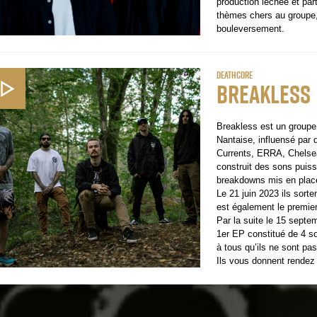
production léchée et part
thèmes chers au groupe,
bouleversement.
Deathcore
Breakless
Breakless est un groupe
Nantaise,
influensé par
Currents,
ERRA, Chelsea
construit
des sons puiss
breakdowns
mis en plac
Le 21 juin 2023 ils sorte
est
également le premie
Par la suite le 15 septem
1er
EP constitué de 4 so
à
tous qu’ils ne sont pas
Ils vous donnent rendez