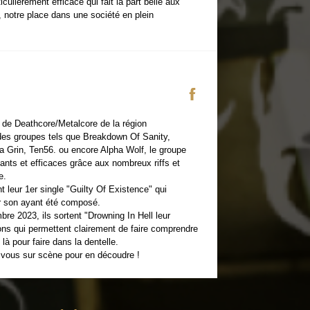
iculièrement efficace qui fait la part belle aux
 notre place dans une société en plein
 de Deathcore/Metalcore de la région
 des groupes tels que Breakdown Of Sanity,
 Grin, Ten56. ou encore Alpha Wolf, le groupe
ants et efficaces grâce aux nombreux riffs et
e.
nt leur 1er single "Guilty Of Existence" qui
r son ayant été composé.
bre 2023, ils sortent "Drowning In Hell leur
ns qui permettent clairement de faire comprendre
 là pour faire dans la dentelle.
 vous sur scène pour en découdre !