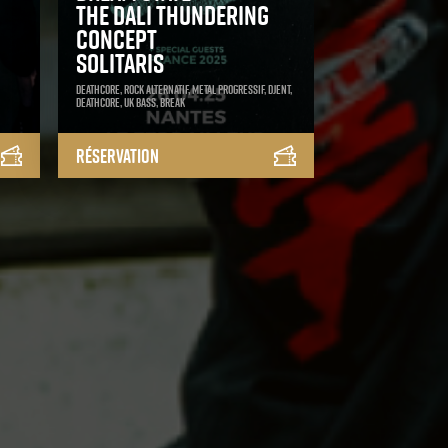
The Dali Thundering
Concept
Solitaris
Deathcore, Rock Alternatif, Metal Progressif, Djent,
Deathcore, Uk Bass, Break
Réservation