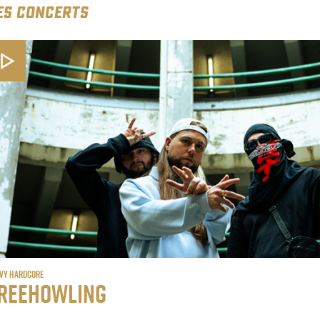
ES CONCERTS
vy Hardcore
reeHowling