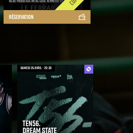
Metal progressif, Metal, Goth, Kermesse 80's 90's 2000's
Réservation
samedi 26 avril - 20:30
Ten56.
Dream State