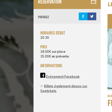
Réservation
L
Partagez
horaires début
20:30
prix
18.00
€
sur place
15.00
€
en prévente
informations
Événement Facebook
☞
Billets également dispos sur
Seetickets
Hea
F