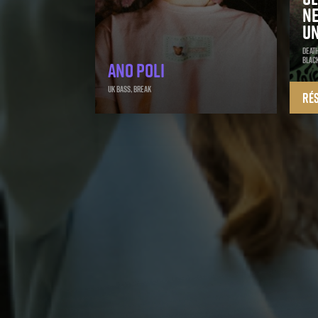
N
U
Death
black
Ano Poli
Uk Bass, Break
Ré