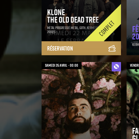
Klone
The Old Dead Tree
Fê
Metal progressif, Metal, Goth, Kermesse 80's 90's
2000's
20
Kerme
Réservation
samedi 26 avril - 00:00
vendre
Fa
G