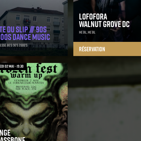
Lofofora
Walnut Grove Dc
te du slip /// 90s
Metal, Metal
00S Dance music
sse 80's 90's 2000's
Réservation
di 02 mai - 19:30
nge
lassbone