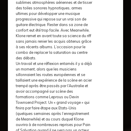
sublimes atmosphères aériennes et de tisser
des toiles sonores hypnotiques, armes
ultimes pour développer une musique
progressive qui repose sur un vrai son de
guitare électrique. Rester dans sa zone de
confort eut été trop facile. Avec Meanwhile,
Klone remet en avant toute sa science du riff
sans jamais renier les acquis obtenus grâce
à ses récents albums. L’occasion pour le
combo de replacer la saturation au centre
des débats.
Un travail et une réflexion entamés il y a déjà
un moment, alors que les musiciens
sillonnaient les routes européennes et se
taillaient une expérience de la scène en acier
trempé après être passés par l’Australie et
avoir accompagné sur scène des
formations comme Leprous ou Devin
Townsend Project. Un « grand voyage » qui
finira par faire étape aux Etats-Unis
(quelques semaines après l’enregistrement
de Meanwhile) et au cours duquel Klone
ouvrira à de nombreuses reprises pour Pain
of Salvation quand il ne sera pas un acteur