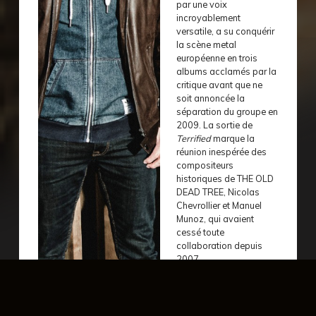
par une voix
incroyablement
versatile, a su conquérir
la scène metal
européenne en trois
albums acclamés par la
critique avant que ne
soit annoncée la
séparation du groupe en
2009. La sortie de
Terrified
marque la
réunion inespérée des
compositeurs
historiques de THE OLD
DEAD TREE, Nicolas
Chevrollier et Manuel
Munoz, qui avaient
cessé toute
collaboration depuis
2007.