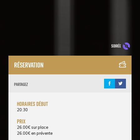
soirée
Réservation
Partagez
horaires début
20:30
prix
26.00
€
sur place
26.00
€
en prévente