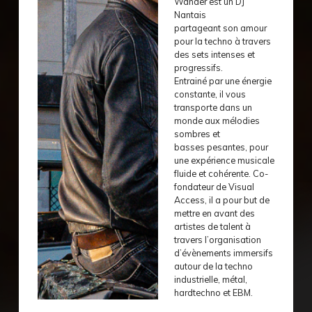
Wander est un DJ
Nantais
partageant son amour
pour la techno à travers
des sets intenses et
progressifs.
Entrainé par une énergie
constante, il vous
transporte dans un
monde aux mélodies
sombres et
basses pesantes, pour
une expérience musicale
fluide et cohérente. Co-
fondateur de Visual
Access, il a pour but de
mettre en avant des
artistes de talent à
travers l’organisation
d’évènements immersifs
autour de la techno
industrielle, métal,
hardtechno et EBM.