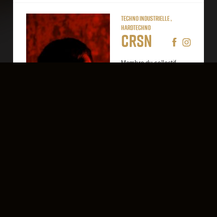
Techno Industrielle ,
Hardtechno
CRSN
Membre du collectif
1990machines, CRSN
s'est déjà produit au
Warehouse, CO2 ou
encore au Speed
Festival. C'est dans son
univers bercé par la
techno industrielle qu'il
propose des set
puissants et
énergétiques aux kicks
ravageurs.
Techno
Gagnant du