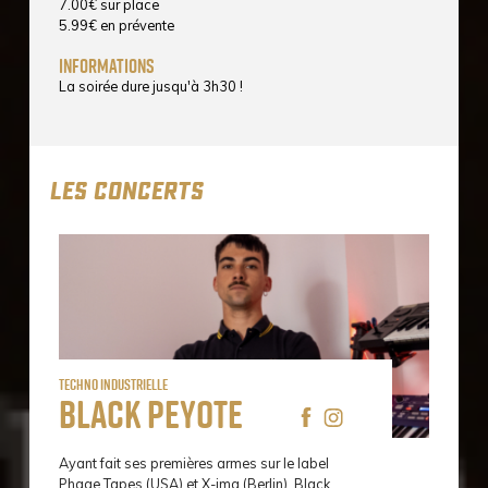
7.00
€
sur place
5.99
€
en prévente
informations
La soirée dure jusqu'à 3h30 !
LES CONCERTS
Techno Industrielle
Black Peyote
Ayant fait ses premières armes sur le label
Phage Tapes (USA) et X-img (Berlin), Black