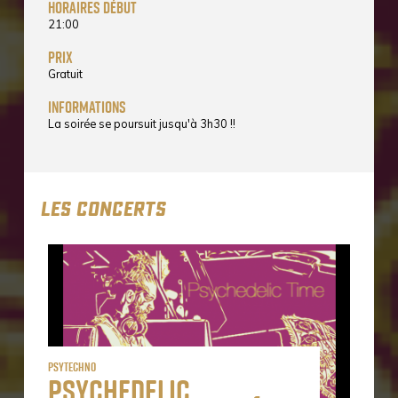
horaires début
21:00
prix
Gratuit
informations
La soirée se poursuit jusqu'à 3h30 !!
LES CONCERTS
Psytechno
Psychedelic