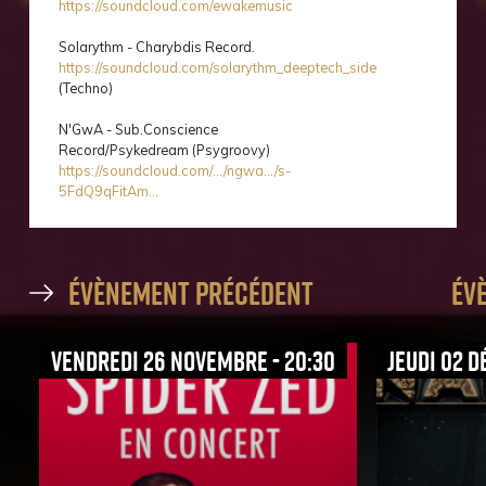
https://soundcloud.com/ewakemusic
Solarythm - Charybdis Record.
https://soundcloud.com/solarythm_deeptech_side
(Techno)
N'GwA - Sub.Conscience
Record/Psykedream (Psygroovy)
https://soundcloud.com/.../ngwa.../s-
5FdQ9qFitAm...
évènement précédent
év
vendredi 26 novembre - 20:30
jeudi 02 d