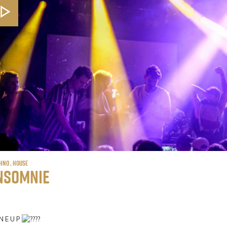
hno , House
nsomnie
 N E U P