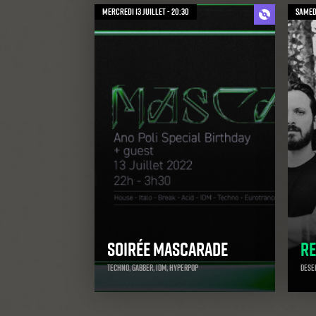
mercredi 13 juillet - 20:30
samedi
Soirée Mascarade
Re
Techno, Gabber, IDM, Hyperpop
Deser