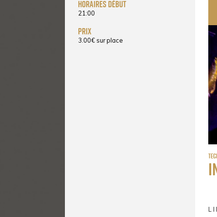
horaires début
21:00
prix
3.00
€
sur place
Tec
I
L I