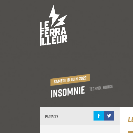
samedi 18 juin 2022
Insomnie
Techno , House
Partagez
L