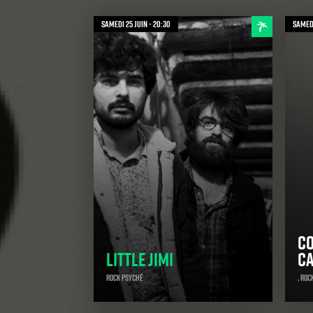
samedi 25 juin - 20:30
samedi
Co
Little Jimi
Ca
Rock Psyché
, Roc