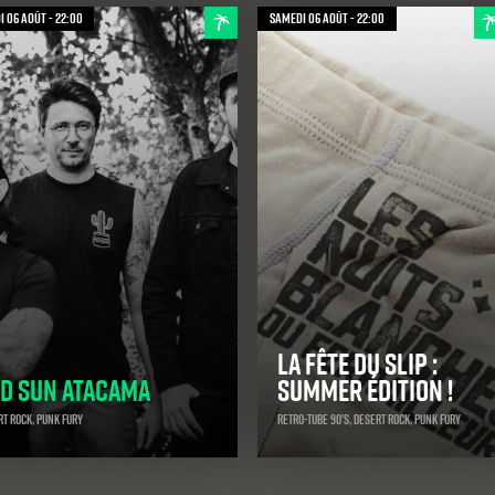
 06 août - 22:00
samedi 06 août - 22:00
La Fête du slip :
d Sun Atacama
Summer édition !
t Rock, Punk Fury
Retro-Tube 90's, Desert Rock, Punk Fury