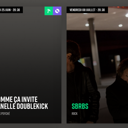
 25 juin - 20:30
vendredi 08 juillet - 20:30
mme ça invite
nelle Doublekick
SBRBS
k Psyché
Rock