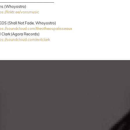
________________________________
ns (Whoyostro)
ps://linktr.ee/vonsmusic
EOS (Shall Not Fade, Whoyostro)
tps://soundcloud.com/theotheospalisseaux
l Clark (Agora Records)
tps://soundcloud.com/evilclark