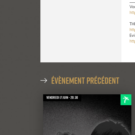
__
Vo
htt
TH
ht
Evi
ht
évènement précédent
vendredi 17 juin - 20:30