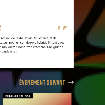
r
binaison de Texto Dallas, MC énervé, et de
teur, pour un son de rave hybride flirtant avec
, rap, drum’n’bass, trap et techno. Une grande
rt indemne !
évènement suivant
mercredi 18 mai - 20:30