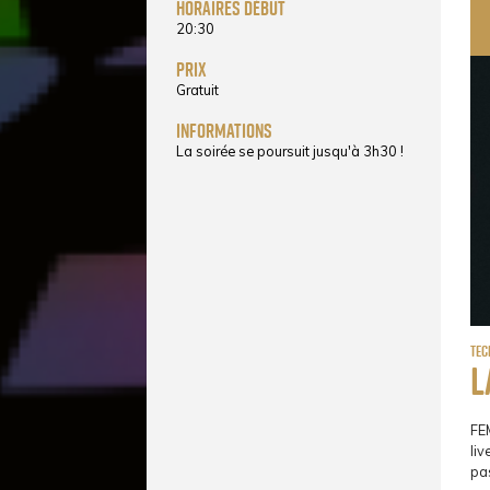
horaires début
20:30
prix
Gratuit
informations
La soirée se poursuit jusqu'à 3h30 !
Te
L
FEM
liv
pas