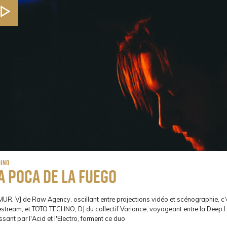
chno
a Poca de la Fuego
UR, VJ de Raw Agency, oscillant entre projections vidéo et scénographie, c'
estream; et TOTO TECHNO, DJ du collectif Variance, voyageant entre la Deep 
sant par l'Acid et l'Electro, forment ce duo