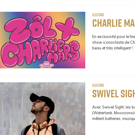
Electro
Charlie Ma
En exclusivité pour le fe
show iconoclaste de Char
beau et très intelligent !
Electro
Swivel Sig
Avec Swivel Sight, les b
(Watertank, Moozoonsii) 
mêlent batteries, musique