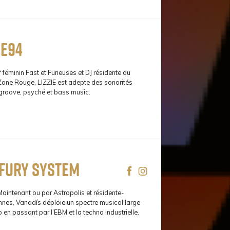
DE94
 féminin Fast et Furieuses et DJ résidente du
l Zone Rouge, LIZZIE est adepte des sonorités
 groove, psyché et bass music.
 Fury System
Maintenant ou par Astropolis et résidente-
nes, Vanadís déploie un spectre musical large
ro en passant par l’EBM et la techno industrielle.