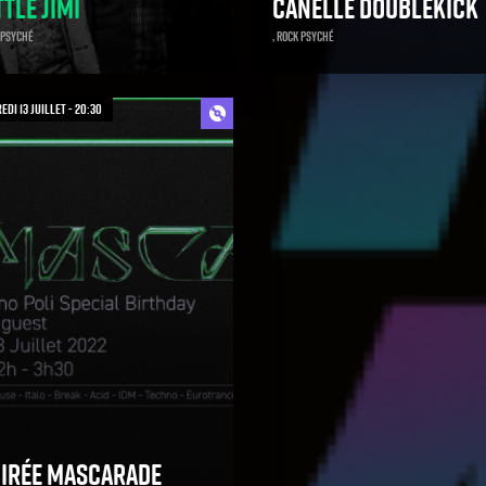
ttle Jimi
Canelle Doublekick
 Psyché
, Rock Psyché
di 13 juillet - 20:30
irée Mascarade