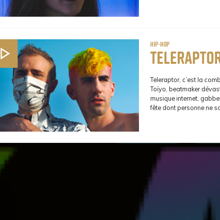
Hip-Hop
Telerapto
Teleraptor, c’est la com
Toïyo, beatmaker dévasta
musique internet, gabber
fête dont personne ne so