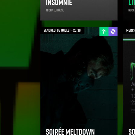
Insomnie
Li
Techno, House
Rock
vendredi 08 juillet - 20:30
mercre
Soirée Meltdown
So