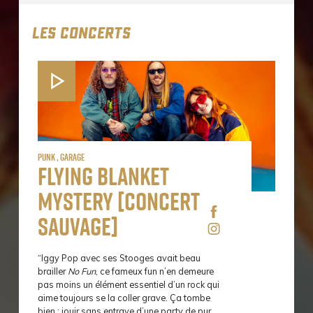
LES CONCERTS
Punk , Garage
Flying Blanket
Mystery [concert
sauvage]
“Iggy Pop avec ses Stooges avait beau
brailler
No Fun
, ce fameux fun n’en demeure
pas moins un élément essentiel d’un rock qui
aime toujours se la coller grave. Ça tombe
bien : jouir sans entrave d’une party de pur