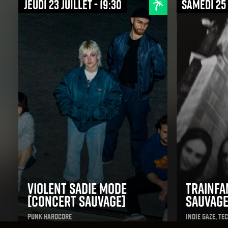
jeudi 23 juillet - 19:30
samedi 25 
Violent Sadie Mode
Trainfa
[concert sauvage]
sauvage
Punk Hardcore
Indie Gaze, T