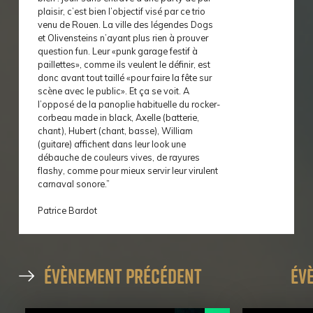
plaisir, c’est bien l’objectif visé par ce trio
venu de Rouen. La ville des légendes Dogs
et Olivensteins n’ayant plus rien à prouver
question fun. Leur «punk garage festif à
paillettes», comme ils veulent le définir, est
donc avant tout taillé «pour faire la fête sur
scène avec le public». Et ça se voit. A
l’opposé de la panoplie habituelle du rocker-
corbeau made in black, Axelle (batterie,
chant), Hubert (chant, basse), William
(guitare) affichent dans leur look une
débauche de couleurs vives, de rayures
flashy, comme pour mieux servir leur virulent
carnaval sonore.”
Patrice Bardot
évènement précédent
év