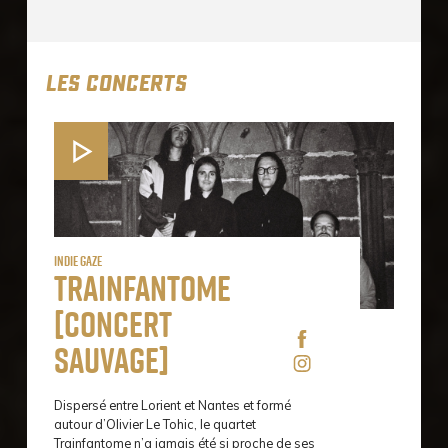
LES CONCERTS
Indie Gaze
Trainfantome
[concert
sauvage]
Dispersé entre Lorient et Nantes et formé
autour d’Olivier Le Tohic, le quartet
Trainfantome n’a jamais été si proche de ses