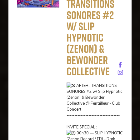
TRANSITIONS
SONORES #2
w/ Slip
Hypnotic
(Zenon) &
Bewonder
Collective
AFTER : TRANSITIONS
SONORES #2 w/ Slip Hypnotic
(Zenon) & Bewonder
Collective @ Ferrailleur - Club
Concert
----------------------------------
INVITE SPECIAL :
00h30 — SLIP HYPNOTIC
(Zenon Record / FR) - Dark