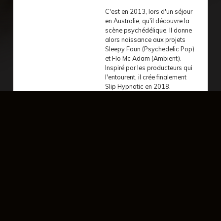
C'est en 2013, lors d'un séjour
en Australie, qu'il découvre la
scène psychédélique. Il donne
alors naissance aux projets
Sleepy Faun (Psychedelic Pop)
et Flo Mc Adam (Ambient).
Inspiré par les producteurs qui
l'entourent, il crée finalement
Slip Hypnotic en 2018.
À travers ce projet, il façonne
une musique résolument taillée
pour le dancefloor, à la fois
lourde et puissante, influencée
par des mélodies colorées et
des harmonies riches.
Rehaussée d'instruments
acoustiques et de sonorités
complexes et déstructurées
(wonky), sa musique est une
véritable invitation au voyage.
Aujourd'hui, il perfectionne son