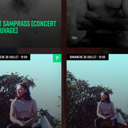
t Samprass [concert
uvage]
Folk
he 30 juillet - 19:00
dimanche 30 juillet - 19:00