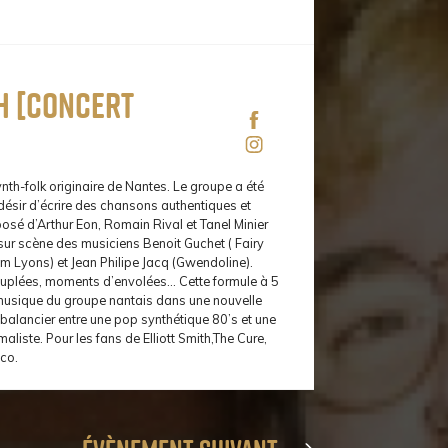
h [concert
ynth-folk originaire de Nantes. Le groupe a été
désir d’écrire des chansons authentiques et
posé d’Arthur Eon, Romain Rival et Tanel Minier
r scène des musiciens Benoit Guchet ( Fairy
m Lyons) et Jean Philipe Jacq (Gwendoline).
plées, moments d’envolées… Cette formule à 5
musique du groupe nantais dans une nouvelle
balancier entre une pop synthétique 80’s et une
aliste. Pour les fans de Elliott Smith,The Cure,
co.