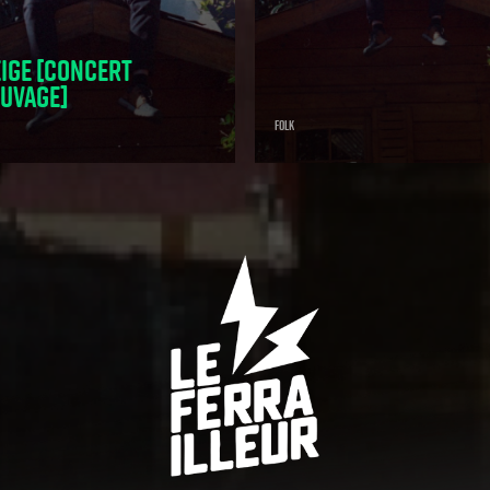
ige [concert
uvage]
Folk