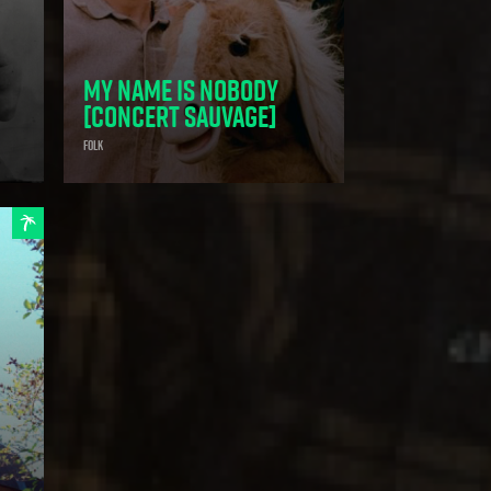
My Name is Nobody
[concert sauvage]
Folk