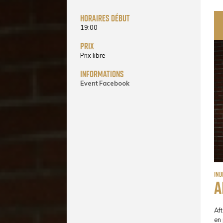
horaires début
19:00
prix
Prix libre
informations
Event Facebook
Ind
A
Aft
en 