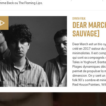
mme Beck ou The Flaming Lips.
Synth Folk
Dear Marc
sauvage]
Dear March est un trio s
créé en 2017 autour du 
minimalistes. Il est com
qui sont accompagnés su
Tales in Yoghourt, Banta
Plages dynamiques décu
permet de propulser la 
dimension. On y sent un 
folk 90’s sombre et minim
Red House Painters, Wil