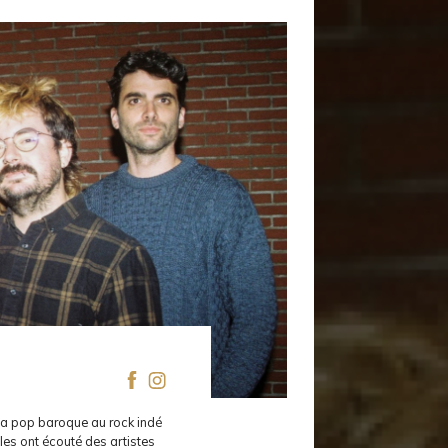
 la pop baroque au rock indé
les ont écouté des artistes