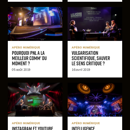
APÉRO NUMÉRIQUE
APÉRO NUMÉRIQUE
Pourquoi PNL a la
Vulgarisation
meilleur comm' du
Scientifique, sauver
moment ?
le sens critique ?
05 août 2019
16 avril 2019
APÉRO NUMÉRIQUE
APÉRO NUMÉRIQUE
Instagram et Youtube
Intelligence