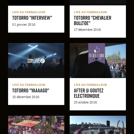
LIVE AU FERRAILLEUR
LIVE AU FERRAILLEUR
Totorro "Chevalier
Totorro "Interview"
Bulltoe"
01 janvier 2016
17 décembre 2016
LIVE AU FERRAILLEUR
LIVE AU FERRAILLEUR
Totorro "Yaaaago"
After @ Goutez
Electronique
10 décembre 2016
25 octobre 2016