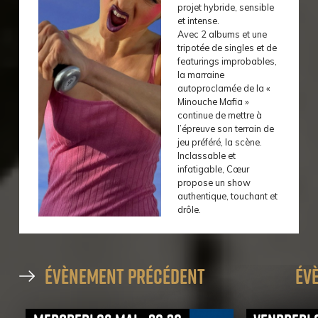
projet hybride, sensible
et intense.
Avec 2 albums et une
tripotée de singles et de
featurings improbables,
la marraine
autoproclamée de la «
Minouche Mafia »
continue de mettre à
l’épreuve son terrain de
jeu préféré, la scène.
Inclassable et
infatigable, Cœur
propose un show
authentique, touchant et
drôle.
évènement précédent
év