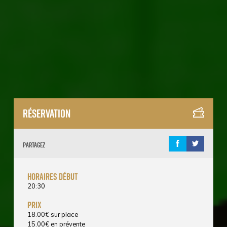
Réservation
Partagez
horaires début
20:30
prix
18.00
€
sur place
15.00
€
en prévente