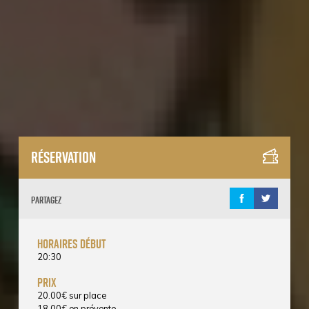
Réservation
Partagez
horaires début
20:30
prix
20.00
€
sur place
18.00
€
en prévente