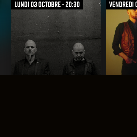
lundi 03 octobre - 20:30
vendredi 
Samael
The Vin
Diabolical
Volcan
Indus, Black Death
Rock Prog, St
Réservation
Réservation