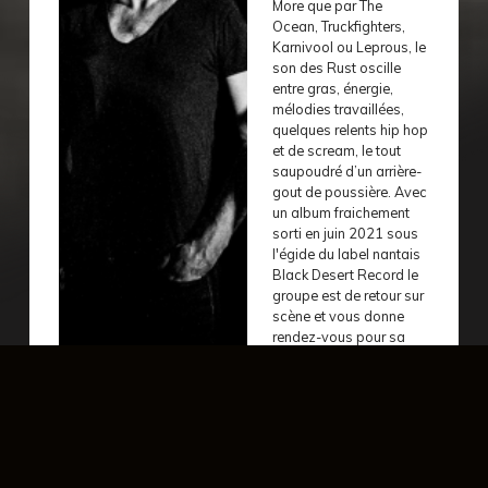
More que par The
Ocean, Truckfighters,
Karnivool ou Leprous, le
son des Rust oscille
entre gras, énergie,
mélodies travaillées,
quelques relents hip hop
et de scream, le tout
saupoudré d’un arrière-
gout de poussière. Avec
un album fraichement
sorti en juin 2021 sous
l'égide du label nantais
Black Desert Record le
groupe est de retour sur
scène et vous donne
rendez-vous pour sa
release party!
évènement précédent
év