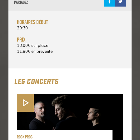
Partagez
horaires début
20:30
prix
13.00
€
sur place
11.80
€
en prévente
LES CONCERTS
Rock Prog