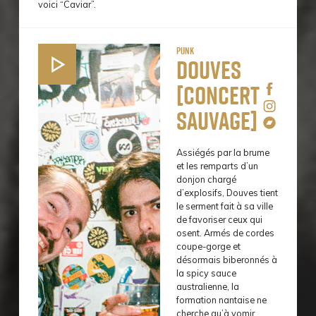
voici “Caviar”.
Punk
Douves
[concert
sauvage]
Assiégés par la brume
et les remparts d’un
donjon chargé
d’explosifs, Douves tient
le serment fait à sa ville
de favoriser ceux qui
osent. Armés de cordes
coupe-gorge et
désormais biberonnés à
la spicy sauce
australienne, la
formation nantaise ne
cherche qu’à vomir