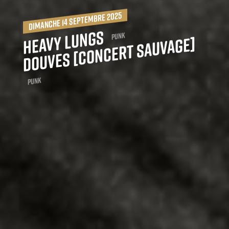
dimanche 14 septembre 2025
Heavy Lungs
Punk
Douves [concert sauvage]
Punk