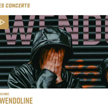
ES CONCERTS
ag Wave
wendoline