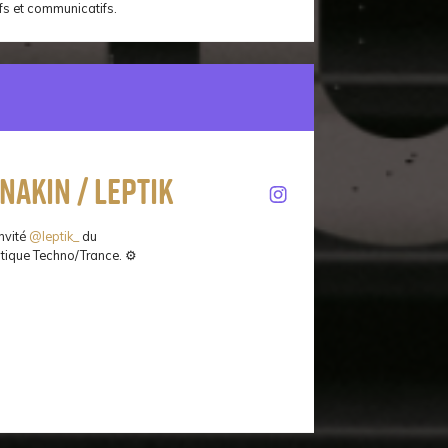
s et communicatifs.
nakin / Leptik
nvité
@leptik_
du
tique Techno/Trance. ⚙️