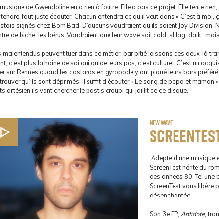
musique de Gwendoline en a rien à foutre. Elle a pas de projet. Elle tente rien, i
ntendre, faut juste écouter. Chacun entendra ce qu’il veut dans « C’est à moi,
stois signés chez Born Bad. D’aucuns voudraient qu’ils soient Joy Division, N
tre de biche, les bérus. Voudraient que leur wave soit cold, shlag, dark...mai
 malentendus peuvent tuer dans ce métier, par pitié laissons ces deux-là tranq
nt, c’est plus la haine de soi qui guide leurs pas, c’est culturel. C’est un acquis 
er sur Rennes quand les costards en gyropode y ont piqué leurs bars préférés.
trouver qu’ils sont déprimés, il suffit d’écouter « Le sang de papa et maman
ts artésien ils vont chercher le pastis croupi qui jaillit de ce disque.
New Wave
ScreenTes
Adepte d’une musique éle
ScreenTest hérite du ro
des années 80. Tel une 
ScreenTest vous libère p
désenchantée.
Son 3e EP,
Antidote
, tr