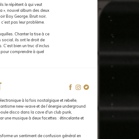
ls le répètent à qui veut
 ça », nouvel album des deux
oir Boy George, Bruit noir,
s c’est pas leur problème.
uilles. Chanter la tise à ce
social, ils ont le droit de
 C’est bien un truc d’inclus
 » pour comprendre à quel
t
ctronique à la fois nostalgique et rebelle,
mantisme new-wave et de l’énergie underground
boule disco dans la cave d'un club punk,
ar une musique à deux facettes : étincelante et
ansforme un sentiment de confusion général en