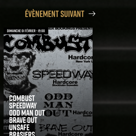
évènement suivant
dimanche 01 février - 19:00
Combust
Speedway
Odd Man Out
Brave Out
Unsafe
Brasiers