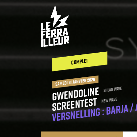
COMPLET
samedi 31 janvier 2026
Gwendoline
Shlag Wave
Versnelling : Barja /
ScreenTest
New Wave