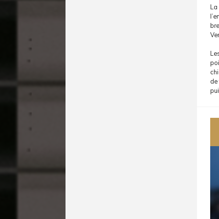
La 
l’e
bre
Ven
Les
poi
chi
de 
pui