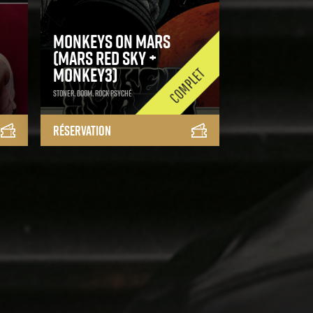
Monkeys On Mars
(Mars Red Sky +
Monkey3)
Stoner, Doom, Rock Psyché
Réservation