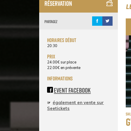
Réservation
L
Partagez
horaires début
20:30
prix
24.00
€
sur place
22.00
€
en prévente
informations
Event Facebook
également en vente sur
☞
Seetickets
Shl
G