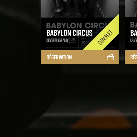
Babylon Circus
Ba
Ska, Dub, Fanfare
Ska, 
Réservation
Ré