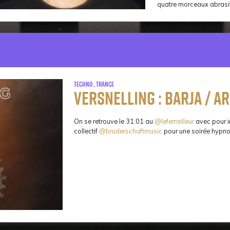
quatre morceaux abrasif
Techno , Trance
Versnelling : Barja / Ar
On se retrouve le 31.01 au
@leferrailleur
avec pour i
collectif
@bruderschaftmusic
pour une soirée hypno