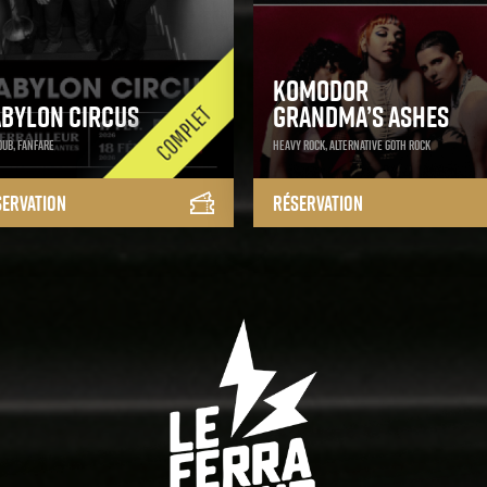
Komodor
bylon Circus
Grandma’s Ashes
Dub, Fanfare
Heavy Rock, alternative goth rock
servation
Réservation