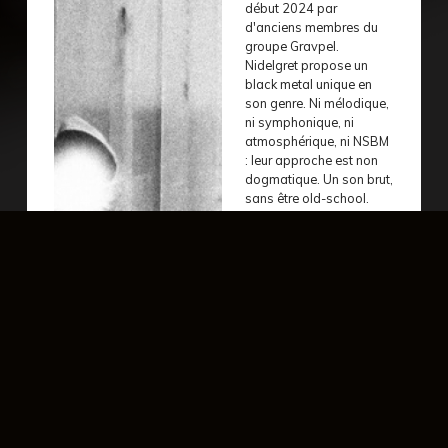
début 2024 par
d'anciens membres du
groupe Gravpel.
Nidelgret propose un
black metal unique en
son genre. Ni mélodique,
ni symphonique, ni
atmosphérique, ni NSBM
: leur approche est non
dogmatique. Un son brut,
sans être old-school.
Parfois expérimental,
mais jamais avant-
gardiste.
Sur ce premier album, le
groupe explore en
profondeur le thème du
deuil et, par extension,
l'expérience collective de
la perte qui a marqué
nos vies ces dernières
années, ponctuées de
multiples crises. D'où le