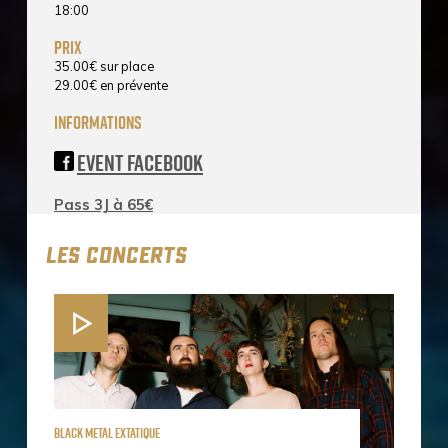
18:00
prix
35.00
€
sur place
29.00
€
en prévente
informations
Event Facebook
Pass 3J à 65€
LES CONCERTS
black metal extatique