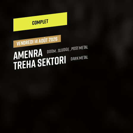
COMPLET
vendredi 14 août 2026
Doom , Sludge , Post Metal
Amenra
Treha Sektori
Dark Metal