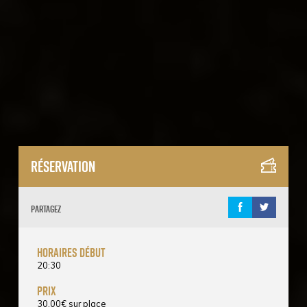
Réservation
Partagez
horaires début
20:30
prix
30.00
€
sur place