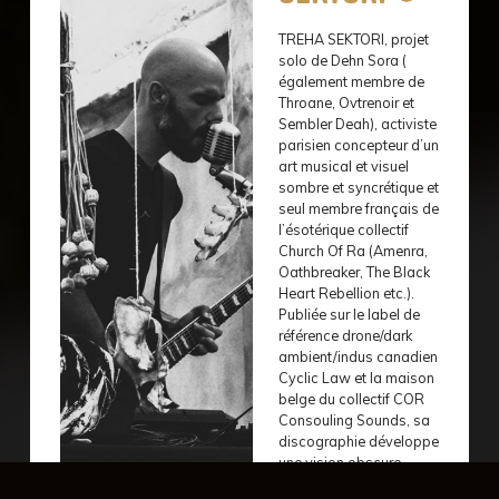
TREHA SEKTORI, projet
solo de Dehn Sora (
également membre de
Throane, Ovtrenoir et
Sembler Deah), activiste
parisien concepteur d’un
art musical et visuel
sombre et syncrétique et
seul membre français de
l’ésotérique collectif
Church Of Ra (Amenra,
Oathbreaker, The Black
Heart Rebellion etc.).
Publiée sur le label de
référence drone/dark
ambient/indus canadien
Cyclic Law et la maison
belge du collectif COR
Consouling Sounds, sa
discographie développe
une vision obscure,
classieuse et