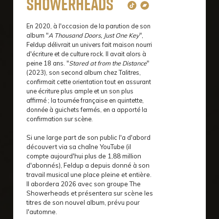
Showerheads
En 2020, à l'occasion de la parution de son
album "
A Thousand Doors, Just One Key
",
Feldup délivrait un univers fait maison nourri
d'écriture et de culture rock. Il avait alors à
peine 18 ans. "
Stared at from the Distance
"
(2023), son second album chez Talitres,
confirmait cette orientation tout en assurant
une écriture plus ample et un son plus
affirmé ; la tournée française en quintette,
donnée à guichets fermés, en a apporté la
confirmation sur scène.
Si une large part de son public l'a d'abord
découvert via sa chaîne YouTube (il
compte aujourd'hui plus de 1,88 million
d'abonnés), Feldup a depuis donné à son
travail musical une place pleine et entière.
Il abordera 2026 avec son groupe The
Showerheads et présentera sur scène les
titres de son nouvel album, prévu pour
l'automne.