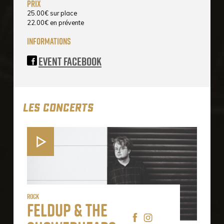
prix
25.00
€
sur place
22.00
€
en prévente
informations
Event Facebook
LES CONCERTS
Rock
Feldup & The