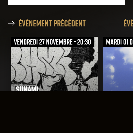
évènement précédent
év
vendredi 27 novembre - 20:30
mardi 01 
Sunami
Desolated
Missing Link
Extinguish
Moral Law
Bind.