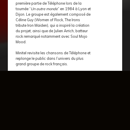
première partie de Téléphone lors de la
tournée “
Un autre monde
” en 1984 à Lyon et
Dijon. Le groupe est également composé de
Céline Guy (Women of Rock, The Irons
tribute Iron Maiden), qui a inspiré la création
du projet, ainsi que de Julien Arrich, batteur
rock remarqué notamment avec Soul Mojo
Mood.
Minitel revisite les chansons de Téléphone et
replonge le public dans l’univers du plus
grand groupe de rock français.
évènement précédent
év
mardi 01 décembre - 20:30
samedi 05