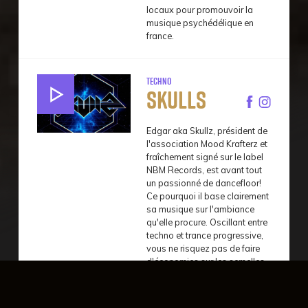
locaux pour promouvoir la
musique psychédélique en
france.
Techno
Skulls
Edgar aka Skullz, président de
l'association Mood Krafterz et
fraîchement signé sur le label
NBM Records, est avant tout
un passionné de dancefloor!
Ce pourquoi il base clairement
sa musique sur l'ambiance
qu'elle procure. Oscillant entre
techno et trance progressive,
vous ne risquez pas de faire
d'économies sur les semelles
devant l'un de ses sets !