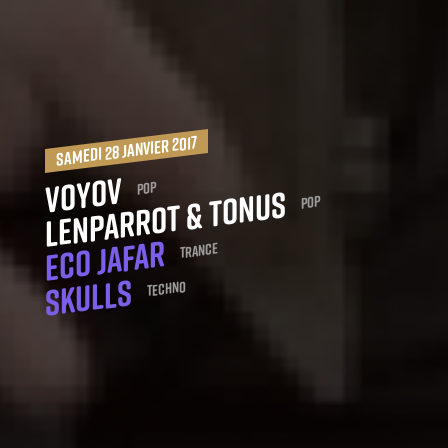
samedi 28 janvier 2017
Voyov
Pop
Lenparrot & Tonus
Pop
Eco Jafar
Trance
Skulls
Techno