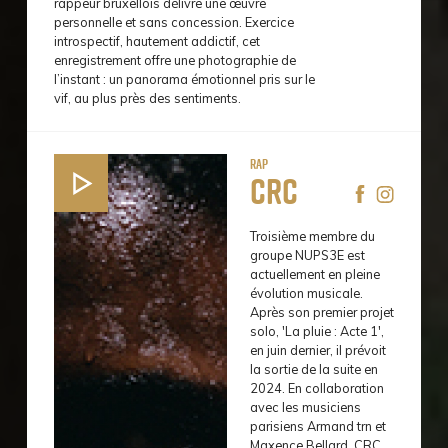
rappeur bruxellois délivre une œuvre
personnelle et sans concession. Exercice
introspectif, hautement addictif, cet
enregistrement offre une photographie de
l’instant : un panorama émotionnel pris sur le
vif, au plus près des sentiments.
Rap
CRC
Troisième membre du
groupe NUPS3E est
actuellement en pleine
évolution musicale.
Après son premier projet
solo, 'La pluie : Acte 1',
en juin dernier, il prévoit
la sortie de la suite en
2024. En collaboration
avec les musiciens
parisiens Armand trn et
Maxence Bellard, CRC