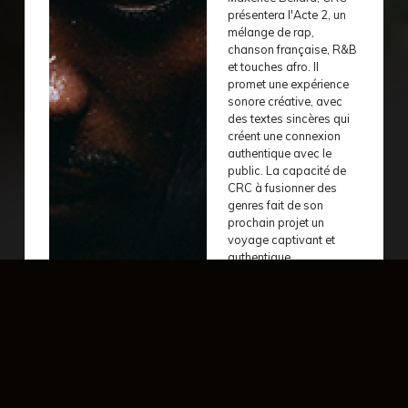
présentera l'Acte 2, un
mélange de rap,
chanson française, R&B
et touches afro. Il
promet une expérience
sonore créative, avec
des textes sincères qui
créent une connexion
authentique avec le
public. La capacité de
CRC à fusionner des
genres fait de son
prochain projet un
voyage captivant et
authentique.
évènement précédent
év
samedi 09 mars - 20:30
vendredi 1