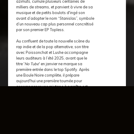
azimuts, cumule plusieurs centaines de
milliers de streams, et parvient à vivre de sa
musique et de petits boulots d'ingé son
avant d’adopter le nom “Stanislas”, symbole
d’un nouveau cap plus personnel concrétisé
par son premier EP Topless.
Au confluent de toute la nouvelle scène du
rap indie et de la pop alternative, son titre
avec Poissonchat et Lushe accompagne
leurs auditeurs à l’été 2025, avant que le
titre '
No Tube
' en janvier ne marque sa
première entrée dans le top Spotify. Après
une Boule Noire complète, il prépare
aujourd'hui une première tournée pour
accompagner une mixtape à paraître cet
automne.
évènement précédent
év