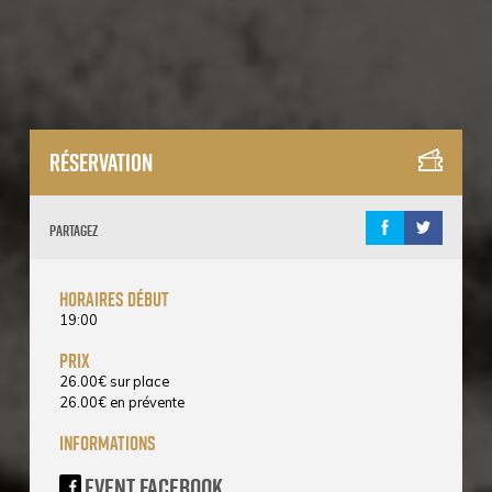
Réservation
Partagez
horaires début
19:00
prix
26.00
€
sur place
26.00
€
en prévente
informations
Event Facebook