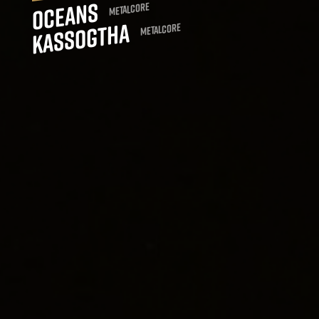
Oceans
Metalcore
Kassogtha
Metalcore