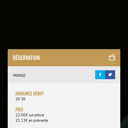
Réservation
Partagez
horaires début
20:30
prix
22.00
€
sur place
21.13
€
en prévente