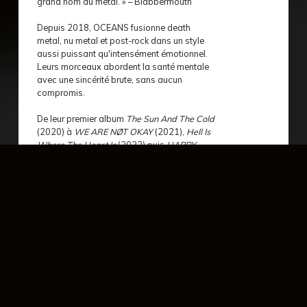
grand nom du metal. » – Blabbermouth
Depuis 2018, OCEANS fusionne death
metal, nu metal et post-rock dans un style
aussi puissant qu'intensément émotionnel.
Leurs morceaux abordent la santé mentale
avec une sincérité brute, sans aucun
compromis.
De leur premier album
The Sun And The Cold
(2020) à
WE ARE NØT OKAY
(2021),
Hell Is
Where The Heart Is
(2022) puis
HAPPY
(2024), le groupe s'est forgé une solide
réputation grâce à son intensité et son
authenticité. Des tournées aux côtés de
Septicflesh, Blind Channel et PAIN, ainsi que
des prestations sur les plus grands festivals
européens comme Graspop et Full Force, les
ont imposés parmi les formations les plus
prometteuses de la scène metal.
Avec leur nouvel EP
WE ARE NØT OKAY II
(2025), OCEANS franchit un nouveau cap :
plus puissant, plus sombre et plus