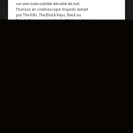
sur une route oubliée dévalée de nuit,
l'horizon en cinémascope. Inspirés autant
par The Kills, The Black Keys, Beck ou
Sparkelhorse, que par Junior Kimbrough et
Robert Johnson, les Kids sculptent un blues-
rock moderne et addictif, des morceaux
indie lancinants traversés par un rock
rauque et vibrant, alternant ballades
vertigineuses et hymnes garage, à coups de
guitares hargneuses et d’arrangements
électroniques.
Alchimistes du blues-rock contemporain, No
Money Kids signe leur grand retour en 2025
avec "Fireworks" : un nouvel opus enregistré
en partie à New York City, où le duo
incontournable nous transporte à travers les
méandres envoûtants du delta du
Mississippi et les recoins mystérieux d’une
Amérique fantasmée. Dévoilant une palette
sonore où le passé et le présent se
rencontrent dans une danse frénétique.