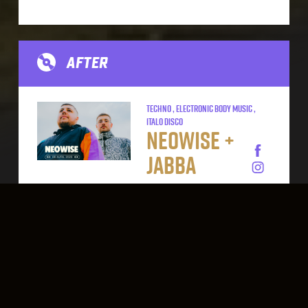
AFTER
Techno , Electronic Body Music ,
Italo Disco
Neowise +
Jabba
En 2021, le duo Neowise sort
son premier EP sur le label
Nein Records, suivi d’un titre
sur la compilation anniversaire
de Midnight People. Leur
dernière sortie en date, très
remarquée, figure sur le label
Toulousain Ulla Records pour
lequel ils composent « Italo