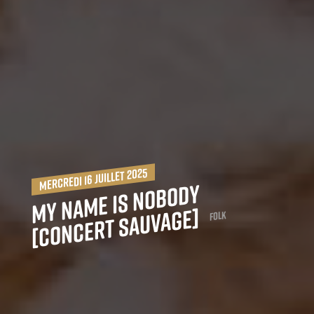
mercredi 16 juillet 2025
My
Na
me is
Nobody
[co
ncert sauvage]
Folk