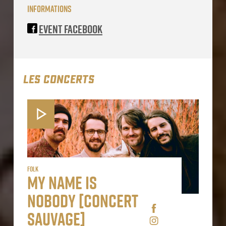
informations
Event Facebook
LES CONCERTS
Folk
My Name is
Nobody [concert
sauvage]