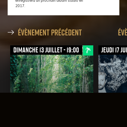
enregistrera un prochain album studio en
2017.
évènement précédent
év
dimanche 13 juillet - 19:00
jeudi 17 ju