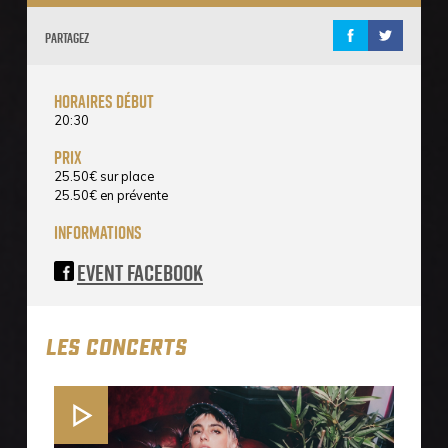
Partagez
horaires début
20:30
prix
25.50
€
sur place
25.50
€
en prévente
informations
Event Facebook
LES CONCERTS