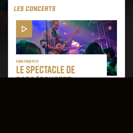
LES CONCERTS
punk pour petit
Le spectacle de
Dada [concert
sauvage]
Le concert pour les kids ⭐ 𝘓𝘦 𝘴𝘱𝘦𝘤𝘵𝘢𝘤𝘭𝘦 𝘥𝘦
𝘋𝘢𝘥𝘢 ⭐ revient, cette fois en format Concert
Sauvage !
🫨 Votre enfant tourne dans la maison
comme un lion en cage ? Proposez-lui