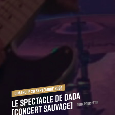
dimanche 20 septembre 2026
Le spectacle de Dada
[co
ncert sauvage]
punk pour petit