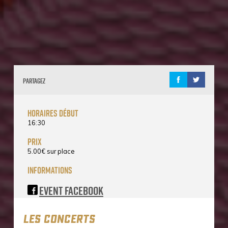
Partagez
horaires début
16:30
prix
5.00
€
sur place
informations
Event Facebook
LES CONCERTS