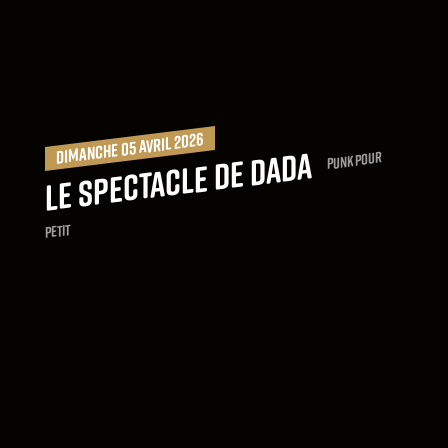
dimanche 05 avril 2026
Le spectacle de Dada
punk pour
petit