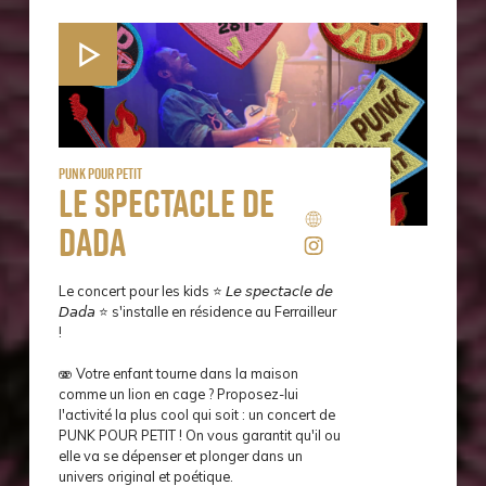
punk pour petit
Le spectacle de
Dada
Le concert pour les kids ⭐ 𝘓𝘦 𝘴𝘱𝘦𝘤𝘵𝘢𝘤𝘭𝘦 𝘥𝘦
𝘋𝘢𝘥𝘢 ⭐ s'installe en résidence au Ferrailleur
!
🫨 Votre enfant tourne dans la maison
comme un lion en cage ? Proposez-lui
l'activité la plus cool qui soit : un concert de
PUNK POUR PETIT ! On vous garantit qu'il ou
elle va se dépenser et plonger dans un
univers original et poétique.