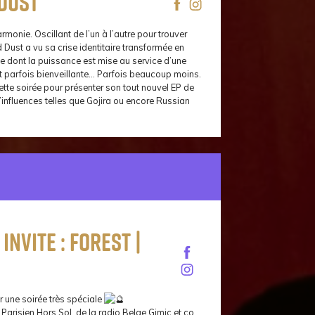
Dust
onie. Oscillant de l’un à l’autre pour trouver
 Dust a vu sa crise identitaire transformée en
lle dont la puissance est mise au service d’une
nt parfois bienveillante… Parfois beaucoup moins.
tte soirée pour présenter son tout nouvel EP de
d’influences telles que Gojira ou encore Russian
nvite : FOREST |
ur une soirée très spéciale
if Parisien Hors Sol, de la radio Belge Gimic et co