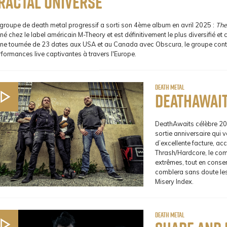
ractal Universe
 groupe de death metal progressif a sorti son 4ème album en avril 2025 :
The
né chez le label américain M-Theory et est définitivement le plus diversifié e
une tournée de 23 dates aux USA et au Canada avec Obscura, le groupe contin
formances live captivantes à travers l'Europe.
Death Metal
DeathAwai
DeathAwaits célèbre 20 
sortie anniversaire qui 
d’excellente facture, acc
Thrash/Hardcore, le com
extrêmes, tout en conser
comblera sans doute les
Misery Index.
Death Metal