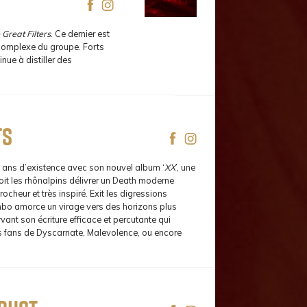
 Great Filters
. Ce dernier est
t complexe du groupe. Forts
ue à distiller des
ts
ans d’existence avec son nouvel album ‘
XX
’, une
voit les rhônalpins délivrer un Death moderne
rocheur et très inspiré. Exit les digressions
bo amorce un virage vers des horizons plus
vant son écriture efficace et percutante qui
 fans de Dyscarnate, Malevolence, ou encore