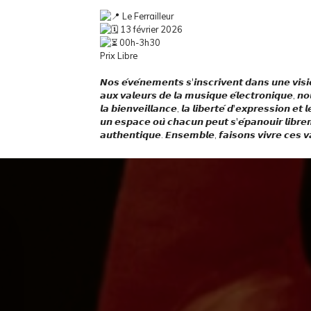
Le Ferrailleur
13 février 2026
00h-3h30
Prix Libre
𝙉𝙤𝙨 𝙚́𝙫𝙚́𝙣𝙚𝙢𝙚𝙣𝙩𝙨 𝙨'𝙞𝙣𝙨𝙘𝙧𝙞𝙫𝙚𝙣𝙩 𝙙𝙖𝙣𝙨 𝙪𝙣𝙚 𝙫𝙞𝙨𝙞
𝙖𝙪𝙭 𝙫𝙖𝙡𝙚𝙪𝙧𝙨 𝙙𝙚 𝙡𝙖 𝙢𝙪𝙨𝙞𝙦𝙪𝙚 𝙚́𝙡𝙚𝙘𝙩𝙧𝙤𝙣𝙞𝙦𝙪𝙚, 𝙣𝙤𝙪
𝙡𝙖 𝙗𝙞𝙚𝙣𝙫𝙚𝙞𝙡𝙡𝙖𝙣𝙘𝙚, 𝙡𝙖 𝙡𝙞𝙗𝙚𝙧𝙩𝙚́ 𝙙'𝙚𝙭𝙥𝙧𝙚𝙨𝙨𝙞𝙤𝙣 𝙚
𝙪𝙣 𝙚𝙨𝙥𝙖𝙘𝙚 𝙤𝙪̀ 𝙘𝙝𝙖𝙘𝙪𝙣 𝙥𝙚𝙪𝙩 𝙨'𝙚́𝙥𝙖𝙣𝙤𝙪𝙞𝙧 𝙡𝙞𝙗𝙧𝙚
𝙖𝙪𝙩𝙝𝙚𝙣𝙩𝙞𝙦𝙪𝙚. 𝙀𝙣𝙨𝙚𝙢𝙗𝙡𝙚, 𝙛𝙖𝙞𝙨𝙤𝙣𝙨 𝙫𝙞𝙫𝙧𝙚 𝙘𝙚𝙨 𝙫