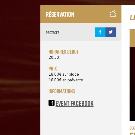
Réservation
L
Partagez
horaires début
20:30
prix
18.00
€
sur place
16.00
€
en prévente
informations
Event Facebook
Dea