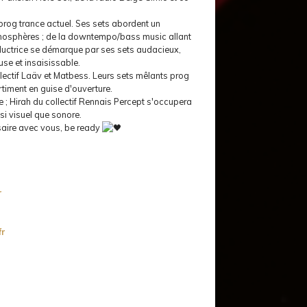
prog trance actuel. Ses sets abordent un
tmosphères ; de la downtempo/bass music allant
ductrice se démarque par ses sets audacieux,
se et insaisissable.
ectif Laäv et Matbess. Leurs sets mêlants prog
rtiment en guise d'ouverture.
 ; Hirah du collectif Rennais Percept s'occupera
si visuel que sonore.
rsaire avec vous, be ready
r
fr
r