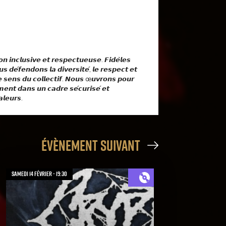
𝙣 𝙞𝙣𝙘𝙡𝙪𝙨𝙞𝙫𝙚 𝙚𝙩 𝙧𝙚𝙨𝙥𝙚𝙘𝙩𝙪𝙚𝙪𝙨𝙚. 𝙁𝙞𝙙𝙚̀𝙡𝙚𝙨
𝙨 𝙙𝙚́𝙛𝙚𝙣𝙙𝙤𝙣𝙨 𝙡𝙖 𝙙𝙞𝙫𝙚𝙧𝙨𝙞𝙩𝙚́, 𝙡𝙚 𝙧𝙚𝙨𝙥𝙚𝙘𝙩 𝙚𝙩
 𝙡𝙚 𝙨𝙚𝙣𝙨 𝙙𝙪 𝙘𝙤𝙡𝙡𝙚𝙘𝙩𝙞𝙛. 𝙉𝙤𝙪𝙨 œ𝙪𝙫𝙧𝙤𝙣𝙨 𝙥𝙤𝙪𝙧
𝙚𝙣𝙩 𝙙𝙖𝙣𝙨 𝙪𝙣 𝙘𝙖𝙙𝙧𝙚 𝙨𝙚́𝙘𝙪𝙧𝙞𝙨𝙚́ 𝙚𝙩
𝙡𝙚𝙪𝙧𝙨.
évènement suivant
samedi 14 février - 19:30