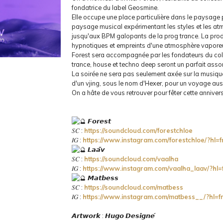
fondatrice du label Geosmine.
Elle occupe une place particulière dans le paysage 
paysage musical expérimentant les styles et les a
jusqu'aux BPM galopants de la prog trance. La pro
hypnotiques et empreints d'une atmosphère vaporeu
Forest sera accompagnée par les fondateurs du coll
trance, house et techno deep seront un parfait asso
La soirée ne sera pas seulement axée sur la musique
d'un vjing, sous le nom d'Hexer, pour un voyage aus
On a hâte de vous retrouver pour fêter cette annive
𝙁𝙤𝙧𝙚𝙨𝙩
𝑆𝐶 :
https://soundcloud.com/forestchloe
𝐼𝐺 :
https://www.instagram.com/forestchloe/?hl=f
𝙇𝙖𝙖̈𝙫
𝑆𝐶 :
https://soundcloud.com/vaalha
𝐼𝐺 :
https://www.instagram.com/vaalha_laav/?hl=
𝙈𝙖𝙩𝙗𝙚𝙨𝙨
𝑆𝐶 :
https://soundcloud.com/matbess
𝐼𝐺 :
https://www.instagram.com/matbess__/?hl=f
𝘼𝙧𝙩𝙬𝙤𝙧𝙠 : 𝙃𝙪𝙜𝙤 𝘿𝙚𝙨𝙞𝙜𝙣𝙚́