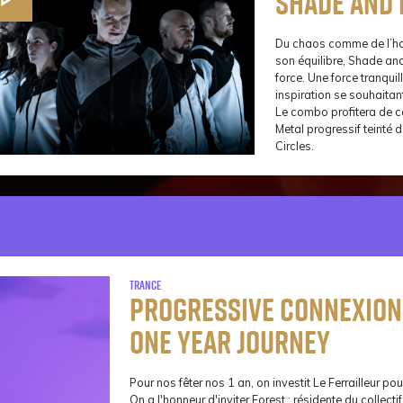
Shade and 
Du chaos comme de l’harm
son équilibre, Shade and
force. Une force tranqui
inspiration se souhaita
Le combo profitera de ce
Metal progressif teinté 
Circles.
Trance
Progressive Connexion i
One Year Journey
Pour nos fêter nos 1 an, on investit Le Ferrailleur po
On a l'honneur d'inviter Forest ; résidente du collect