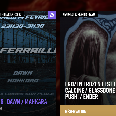
 14 février - 23:30
vendredi 20 février - 19:30
Frozen Frozen Fest J1
Calcine / Glassbone 
Push! / Ender
S : Dawn / Mahkara
no
Réservation