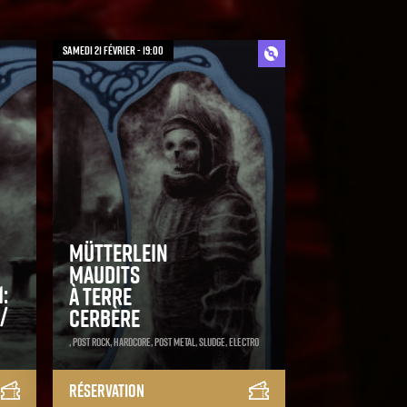
samedi 21 février - 19:00
Mütterlein
Maudits
:
À Terre
/
Cerbère
, Post Rock, Hardcore, Post Metal, Sludge, Electro
Réservation