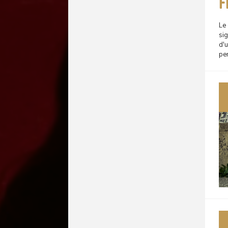
F
Le
sig
d'
per