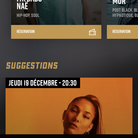
Mur
Naë
Post Black, B
Hip-Hop, Soul
Hypnotique, B
Réservation
Réservation
SUGGESTIONS
jeudi 19 décembre - 20:30