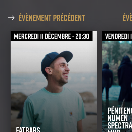
évènement précédent
év
mercredi 11 décembre - 20:30
vendredi 1
Péniten
Numen
Spectra
Fatbabs