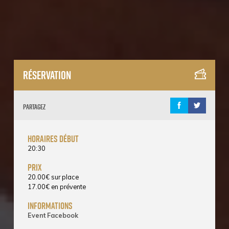
Réservation
Partagez
horaires début
20:30
prix
20.00
€
sur place
17.00
€
en prévente
informations
Event Facebook