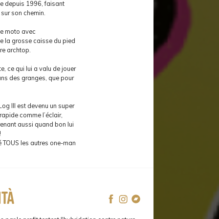
be depuis 1996, faisant
 sur son chemin.
de moto avec
de la grosse caisse du pied
are archtop.
, ce qui lui a valu de jouer
dans des granges, que pour
Log III est devenu un super
 rapide comme l’éclair,
renant aussi quand bon lui
!
iré TOUS les autres one-man
ità