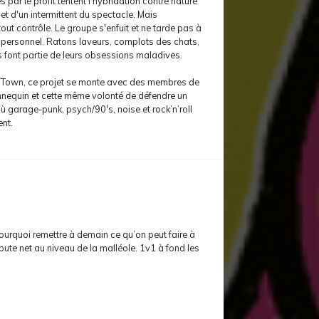
s par le profit tentent l'hybridation contre nature
 et d'un intermittent du spectacle. Mais
out contrôle. Le groupe s'enfuit et ne tarde pas à
s personnel. Ratons laveurs, complots des chats,
 font partie de leurs obsessions maladives.
a Town, ce projet se monte avec des membres de
nequin et cette même volonté de défendre un
 où garage-punk, psych/90's, noise et rock’n’roll
nt.
Pourquoi remettre à demain ce qu’on peut faire à
ute net au niveau de la malléole. 1v1 à fond les