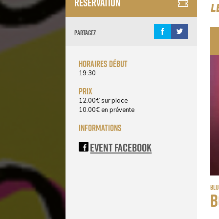
Réservation
L
Partagez
horaires début
19:30
prix
12.00
€
sur place
10.00
€
en prévente
informations
Event Facebook
Blu
B