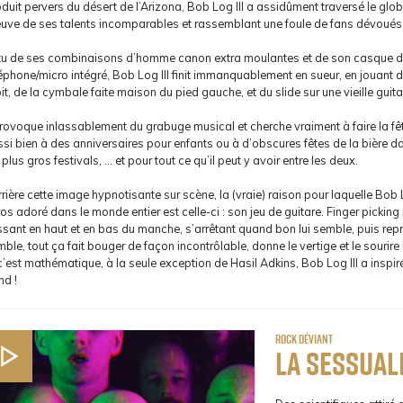
duit pervers du désert de l’Arizona, Bob Log III a assidûment traversé le glo
euve de ses talents incomparables et rassemblant une foule de fans dévoués
tu de ses combinaisons d’homme canon extra moulantes et de son casque 
éphone/micro intégré, Bob Log III finit immanquablement en sueur, en jouant 
it, de la cymbale faite maison du pied gauche, et du slide sur une vieille guit
provoque inlassablement du grabuge musical et cherche vraiment à faire la fête
ssi bien à des anniversaires pour enfants ou à d’obscures fêtes de la bière 
 plus gros festivals, … et pour tout ce qu’il peut y avoir entre les deux.
rière cette image hypnotisante sur scène, la (vraie) raison pour laquelle Bob 
os adoré dans le monde entier est celle-ci : son jeu de guitare. Finger picking
ssant en haut et en bas du manche, s’arrêtant quand bon lui semble, puis rep
ble, tout ça fait bouger de façon incontrôlable, donne le vertige et le sourire 
c’est mathématique, à la seule exception de Hasil Adkins, Bob Log III a insp
nd !
rock déviant
La Sessual