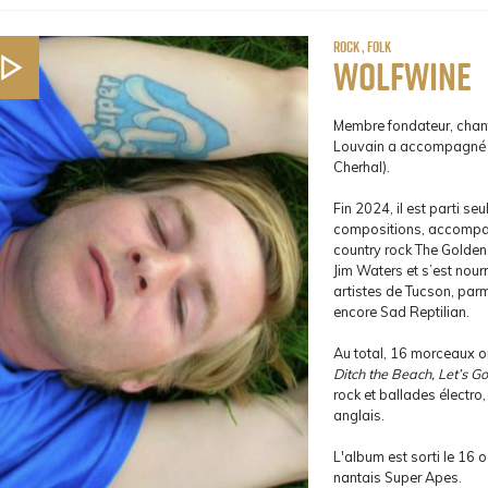
Rock , Folk
Wolfwine
Membre fondateur, chante
Louvain a accompagné pl
Cherhal).
Fin 2024, il est parti se
compositions, accompag
country rock The Golden 
Jim Waters et s’est nour
artistes de Tucson, parm
encore Sad Reptilian.
Au total, 16 morceaux on
Ditch the Beach, Let’s Go
rock et ballades électr
anglais.
L'album est sorti le 16 
nantais Super Apes.