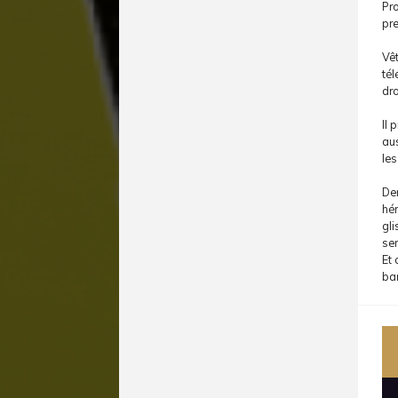
Pro
pr
Vê
tél
dro
Il 
au
les
Der
hér
gli
sem
Et 
ba