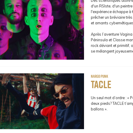
Des scientifiques attiré·e
d'un RSIste, d'un peintre
l'expérience échappe à t
prêcher un bréviaire trè
et amants cybernétiques
Après l’aventure Vagin
Péninsula et Classe man
rock déviant et primitif,
se mélangent joyeuseme
nargo punk
Tacle
Un seul mot d’ordre : « 
deux pieds? TACLE t’amp
ballons ».