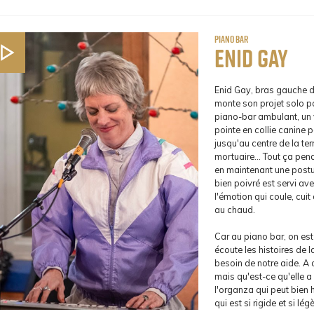
piano bar
Enid Gay
Enid Gay, bras gauche 
monte son projet solo po
piano-bar ambulant, un v
pointe en collie canine 
jusqu'au centre de la terr
mortuaire... Tout ça pen
en maintenant une postu
bien poivré est servi ave
l'émotion qui coule, cui
au chaud.
Car au piano bar, on es
écoute les histoires de 
besoin de notre aide. A c
mais qu'est-ce qu'elle a d
l'organza qui peut bien ha
qui est si rigide et si légè