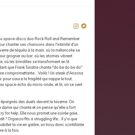
du space-disco duo Rock Roll and Remember
ur chanter ses chansons dans l'intimité d'un
erre de téquila à la main, où la mélancolie se
pour grogner au bar, où les atomes vibrent
e, où les brindilles se transforment en lit
dant que Frank Sinatra chante "do be do be do"
re compromettante... Voilà ! Un steak d'Arizona
c pour sauce la fragilité qui nappe le tout,
t au space-écho du micro-onde, et là, on se sent
t épargnés des duels devant la taverne. On
la dame qui chante et on pense qu'elle a fort
ry for help. Elle nous promet une soirée gaie,
it ? Organza fits a struggling life... Il y'a que
biller la vie en galère, un tissu donc scintillante
re à la fois.