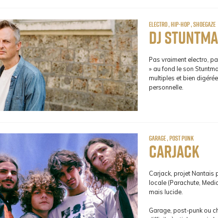
Electro , Hip-Hop , Shoegaze
DJ Stuntma
Pas vraiment electro, pa
» au fond le son Stuntma
multiples et bien digérée
personnelle.
Garage , Post Punk
Carjack
Carjack, projet Nantais 
locale (Parachute, Medic
mais lucide.
Garage, post-punk ou cha