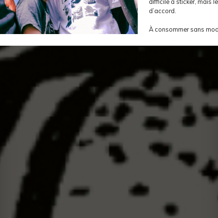
difficile à sticker, mais
d’accord.
À consommer sans modé