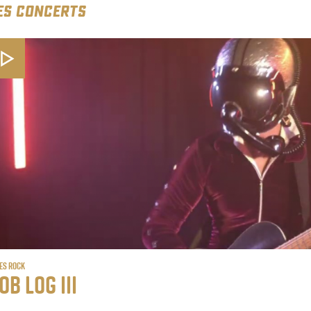
ES CONCERTS
es Rock
ob Log III