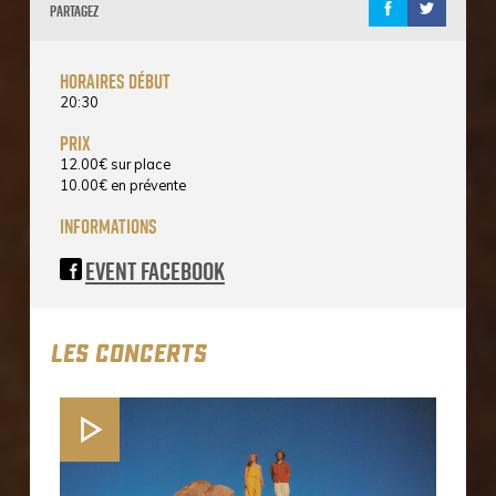
Partagez
horaires début
20:30
prix
12.00
€
sur place
10.00
€
en prévente
informations
Event Facebook
LES CONCERTS