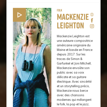
Folk
Mackenzie
Leighton
Mackenzie Leighton est
une auteure-compositrice
américaine originaire du
Maine et basée en France
depuis 2017. Sur les
traces de Simon &
Garfunkel et Joni Mitchell,
Mackenzie envoûte son
public avec sa voix
délicate et sa guitare
électrique. Avec sincérité
et un storytelling précis,
Mackenzie nous berce
avec des chansons
modernes qui mélangent
le folk, la pop et le jazz,