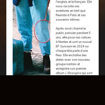
l'anglais et le français. Elle
nous raconte ses
aventures en tant que
fleuriste à Paris et ses
souvenirs intimes.
Après avoir charmé le
public parisien pendant 5
ans, elle pose ses valises
à Nantes et sort un nouvel
EP
Sunroom
en 2024 ou
chaque titre parle d’une
fleur. Elle enchaîne des
dates avec son nouveau
groupe nantais et
enregistre son premier
album
L'Étrangère
qui sort
en 2026.
Folk
Etienne